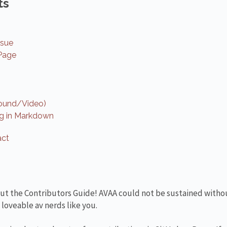
ts
ssue
 Page
ound/Video)
ing in Markdown
act
ut the Contributors Guide! AVAA could not be sustained witho
oveable av nerds like you.