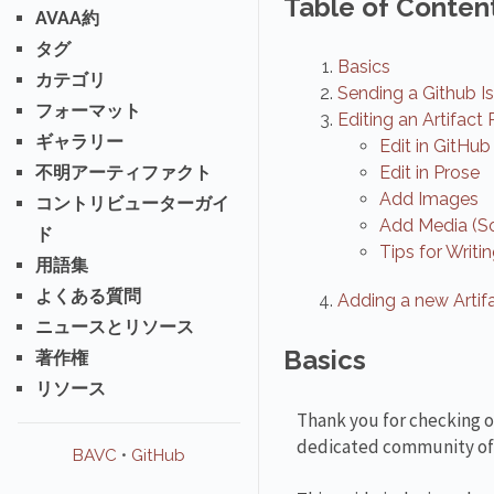
Table of Conten
AVAA約
タグ
Basics
カテゴリ
Sending a Github I
フォーマット
Editing an Artifact
ギャラリー
Edit in GitHub
不明アーティファクト
Edit in Prose
Add Images
コントリビューターガイ
Add Media (S
ド
Tips for Writ
用語集
よくある質問
Adding a new Artif
ニュースとリソース
Basics
著作権
リソース
Thank you for checking o
dedicated community of l
BAVC
•
GitHub