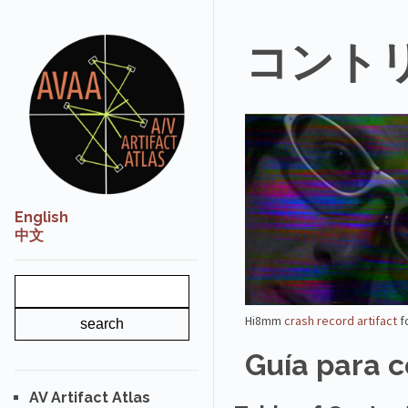
コント
English
中文
Hi8mm
crash record artifact
f
Guía para c
AV Artifact Atlas