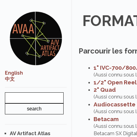
FORMA
Parcourir les fo
1" IVC-700/80
English
(Aussi connu sous 
中文
1/2" Open Reel
2" Quad
(Aussi connu sous 
Audiocassette
(Aussi connu sous 
Betacam
(Aussi connu sous
AV Artifact Atlas
Betacam SX Digital