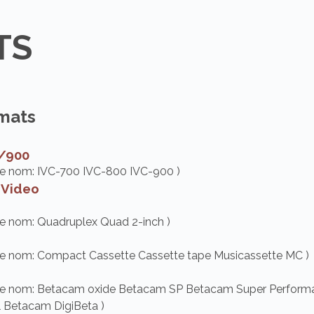
TS
rmats
0/900
le nom: IVC-700 IVC-800 IVC-900 )
 Video
le nom: Quadruplex Quad 2-inch )
le nom: Compact Cassette Cassette tape Musicassette MC )
 le nom: Betacam oxide Betacam SP Betacam Super Perform
 Betacam DigiBeta )