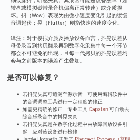
糊或颤抖，听感失真。其成因可能是设备故障（如
转盘或模拟磁带录音机偏离正常转速）或介质损
坏。抖（Wow）表现为由微小速度变化引起的缓慢
音调起伏；晃（Flutter）则指快速的速度变化。
译注：对于模拟介质及播放设备而言，抖晃误差从
母带录音到拷贝翻录再到数字化采集中每一个环节
都会不可避免的出现，且每一代拷贝的抖晃误差均
会与之前版本的误差产生叠加。
是否可以修复？
若抖晃失真可追溯至源录音，可使用编辑软件中
的音调调整工具进行一定程度的修正；
如需更精确的修正，专业工具
Capstan
可自动去
除音乐录音中的抖晃失真；
若抖晃失真是在数字化过程中由故障回放设备引
起，应对该设备进行检修；
Jamie Howarth 开发了
Plangent Process（普朗