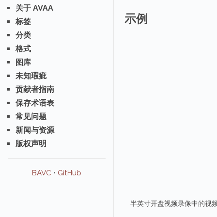
关于 AVAA
示例
标签
分类
格式
图库
未知瑕疵
贡献者指南
保存术语表
常见问题
新闻与资源
版权声明
BAVC
•
GitHub
半英寸开盘视频录像中的视