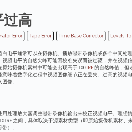
平过高
ator Error
Tape Error
Time Base Corrector
Levels To
值白电平通常可以在摄像机、播放磁带录像机或多个中间处
，视频电平的自然尖峰可能因校准失误而被过驱，并在视频
原始摄像机素材中可能会出现高于 100
IRE
的自然峰值，但
能意味着数字化过程中视频图像细节正在丢失。过高的视频
入图像。
使用处理放大器调整磁带录像机输出来校正视频电平。理想
到 110 IRE 之间，具体取决于源素材类型（即原始摄像机素材
母带）。