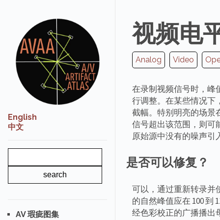
视频电
Analog
Video
Oper
在录制视频信号时，峰
行调整。在某些情况下
截幅。特别明亮的场景在
English
信号超出该范围，则可
中文
原始源中没有的噪声引
是否可以修复？
可以，通过重新转录并
的自然峰值应在 100 
经色彩校正的广播播出
AV 瑕疵图集