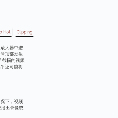
o Hot
Clipping
理放大器中进
信号顶部发生
若截幅的视频
电平还可能将
情况下，视频
、未播出录像或