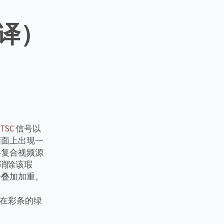
暂译）
TSC
信号以
画面上出现一
移复合视频源
可消除该瑕
步叠加加重。
。在彩条的绿