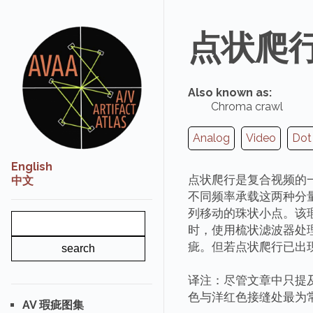
点状爬行
Also known as:
Chroma crawl
Analog
Video
Dot
English
点状爬行是复合视频的
中文
不同频率承载这两种分
列移动的珠状小点。该
时，使用梳状滤波器处理
疵。但若点状爬行已出
译注：尽管文章中只提及
色与洋红色接缝处最为
AV 瑕疵图集