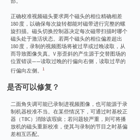
部。
正确校准视频磁头要求两个磁头的相位精确相差
180 度，以确保每次旋转都能对磁带进行完整的螺
旋扫描。磁头切换控制器决定每次磁带扫描时哪个
磁头处于激活状态。若两个磁头的相位偏差超出
180 度，录制的视频图场将被过早或过晚读取，从
而导致图像失真。V 形歪斜的产生源于交替图场的
位置错误——读取过晚的行偏向右侧，读取过早的
1
行偏向左侧。
是否可以修复？
二面角失调可能已录制进视频图像，也可能源于录
制机器校准不当。在某些情况下，可通过时基校正
器（TBC）消除该瑕疵；若问题较严重，则可将播
放机的磁头重新校准，使其与录制的节目之时基偏
差相互匹配。