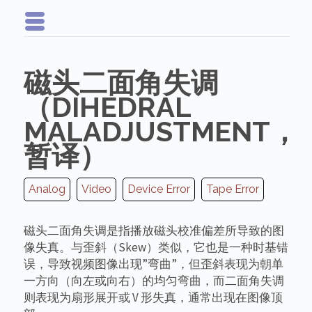
磁头二面角失调
（DIHEDRAL
MALADJUSTMENT，
暂译）
Analog
Video
Device Error
Tape Error
磁头二面角失调是指播放磁头校准偏差所导致的图
像失真。与歪斜（Skew）类似，它也是一种时基错
误，导致视频图像出现”弯曲”，但歪斜表现为朝单
一方向（向左或向右）的均匀弯曲，而二面角失调
则表现为扇形展开或 V 形失真，通常出现在图像顶