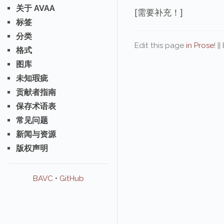
关于 AVAA
[需要补充！]
标签
分类
Edit this page
in Prose
! |
格式
图库
未知瑕疵
贡献者指南
保存术语表
常见问题
新闻与资源
版权声明
BAVC
•
GitHub