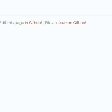
| Edit this page
in Github
! || File an
Issue on Github
!