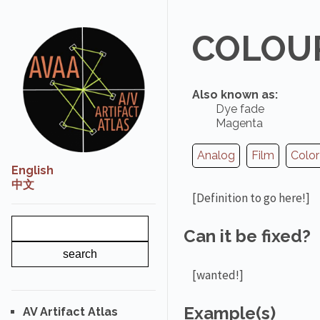
COLOUR
Also known as:
Dye fade
Magenta
Analog
Film
Color
English
中文
[Definition to go here!]
Can it be fixed?
[wanted!]
Example(s)
AV Artifact Atlas