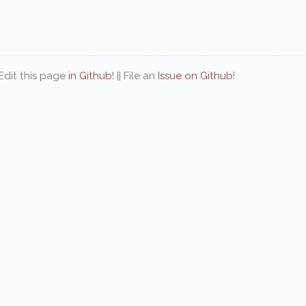
| Edit this page
in Github
! || File an
Issue on Github
!