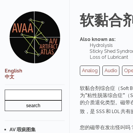
软黏合剂综
Also known as:
Hydrolysis
Sticky Shed Syndr
Loss of Lubricant
Analog
Audio
Ope
English
中文
软黏合剂综合症（Soft Bi
为”粘性脱落综合症”（Stick
的介质退化类型。磁带
致，是 SSS 和 LOL 共
您的磁带在发出怪叫吗？
AV 瑕疵图集