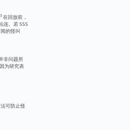
3
在回放前，
连。若 SSS
可闻的怪叫
能并非问题所
，因为研究表
方法可防止怪