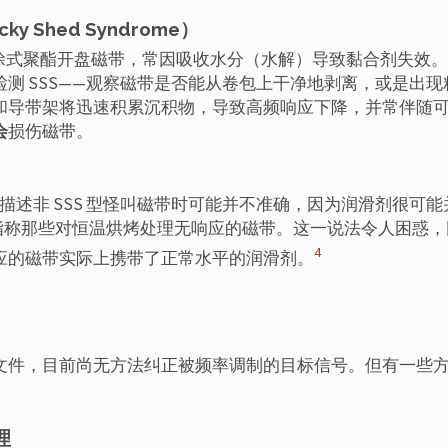
y Shed Syndrome）
背涂式聚酯开盘磁带，常因吸收水分（水解）导致黏合剂失效。
测 SSS——观察磁带是否能从卷包上干净地剥离，或是出现粘
和导带架将迅速积累沉积物，导致高频响应下降，并常伴随
会
损伤磁带。
）在描述非 SSS 型怪叫磁带时可能并不准确，因为润滑剂很可
于指称那些对恒温烘烤处理无响应的磁带。这一说法令人困惑
4
应的磁带实际上携带了正常水平的润滑剂。
文件，目前尚无方法纠正被频率调制的目标信号。但有一些
。
理