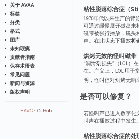
关于 AVAA
粘性脱落综合症（Stick
标签
1970年代以来生产的
分类
可通过缓慢展开磁盘来检
格式
磁带被强行播放，磁头
图库
声。在此状态下播放
将
未知瑕疵
烘烤无效的怪叫磁带
贡献者指南
“润滑剂损失”（LOL
保存术语表
在。广义上，LOL 用
常见问题
明，怪叫但对烘烤无响
新闻与资源
版权声明
是否可以修复？
BAVC
•
GitHub
若怪叫声已进入数字化
叫声在播放过程中发生
粘性脱落综合症的处