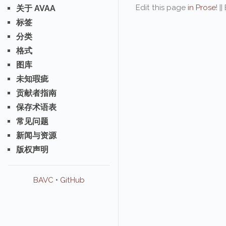
Edit this page
in Prose
! |
关于 AVAA
标签
分类
格式
图库
未知瑕疵
贡献者指南
保存术语表
常见问题
新闻与资源
版权声明
BAVC
•
GitHub