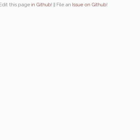
| Edit this page
in Github
! || File an
Issue on Github
!