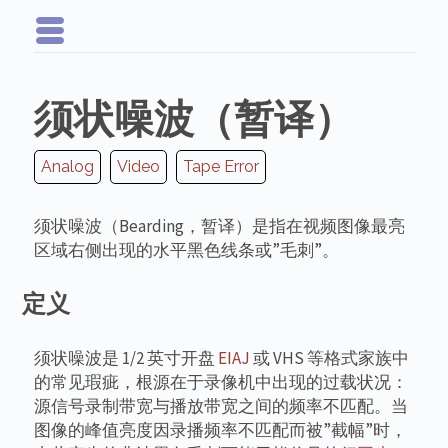
须状噪波（暂译）
Analog
Video
Tape Error
须状噪波（Bearding，暂译）是指在视频图像最亮
区域右侧出现的水平黑色线条或”毛刺”。
定义
须状噪波是 1/2 英寸开盘
EIAJ
或 VHS 等格式家族中
的常见瑕疵，根源在于录像机中出现的过载状况：
源信号录制带宽与播放带宽之间的频率不匹配。当
图像的峰值亮度因录播频率不匹配而被”截幅”时，