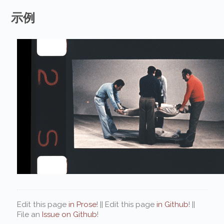
示例
Edit this page
in Prose
! || Edit this page
in Github
! ||
File an
Issue on Github
!